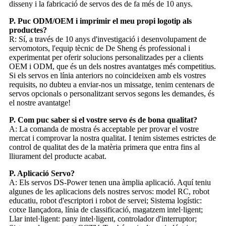
disseny i la fabricació de servos des de fa més de 10 anys.
P. Puc ODM/OEM i imprimir el meu propi logotip als
productes?
R: Sí, a través de 10 anys d'investigació i desenvolupament de
servomotors, l'equip tècnic de De Sheng és professional i
experimentat per oferir solucions personalitzades per a clients
OEM i ODM, que és un dels nostres avantatges més competitius.
Si els servos en línia anteriors no coincideixen amb els vostres
requisits, no dubteu a enviar-nos un missatge, tenim centenars de
servos opcionals o personalitzant servos segons les demandes, és
el nostre avantatge!
P. Com puc saber si el vostre servo és de bona qualitat?
A: La comanda de mostra és acceptable per provar el vostre
mercat i comprovar la nostra qualitat. I tenim sistemes estrictes de
control de qualitat des de la matèria primera que entra fins al
lliurament del producte acabat.
P. Aplicació Servo?
A: Els servos DS-Power tenen una àmplia aplicació. Aquí teniu
algunes de les aplicacions dels nostres servos: model RC, robot
educatiu, robot d'escriptori i robot de servei; Sistema logístic:
cotxe llançadora, línia de classificació, magatzem intel·ligent;
Llar intel·ligent: pany intel·ligent, controlador d'interruptor;