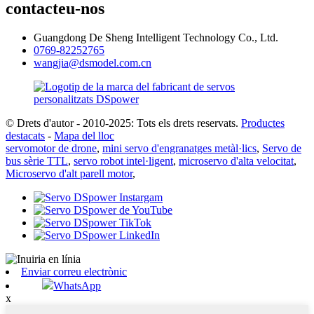
contacteu-nos
Guangdong De Sheng Intelligent Technology Co., Ltd.
0769-82252765
wangjia@dsmodel.com.cn
© Drets d'autor - 2010-2025: Tots els drets reservats.
Productes
destacats
-
Mapa del lloc
servomotor de drone
,
mini servo d'engranatges metàl·lics
,
Servo de
bus sèrie TTL
,
servo robot intel·ligent
,
microservo d'alta velocitat
,
Microservo d'alt parell motor
,
Enviar correu electrònic
WhatsApp
x