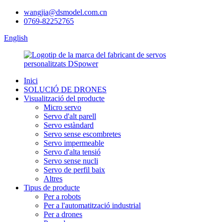
wangjia@dsmodel.com.cn
0769-82252765
English
Inici
SOLUCIÓ DE DRONES
Visualització del producte
Micro servo
Servo d'alt parell
Servo estàndard
Servo sense escombretes
Servo impermeable
Servo d'alta tensió
Servo sense nucli
Servo de perfil baix
Altres
Tipus de producte
Per a robots
Per a l'automatització industrial
Per a drones