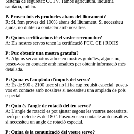
Sistema de seguretat: CCTV. També agricultura, indústria
sanitària, militar.
P. Proveu tots els productes abans del lliurament?
R: Sí, fem proves del 100% abans del lliurament. Si necessiteu
ajuda, no dubteu a contactar amb nosaltres.
P: Quines certificacions té el vostre servomotor?
A: Els nostres servos tenen la certificació FCC, CE i ROHS.
P: Puc obtenir una mostra gratuïta?
A: Alguns servomotors admeten mostres gratuïtes, alguns no,
poseu-vos en contacte amb nosaltres per obtenir informació més
detallada.
P: Quina és l'amplada d'impuls del servo?
A: És de 900 a 2100 usec si no hi ha cap requisit especial, poseu-
vos en contacte amb nosaltres si necessiteu una amplada de pols
especial.
P: Quin és l'angle de rotació del teu servo?
A: L'angle de rotació es pot ajustar segons les vostres necessitats,
però per defecte és de 180°. Poseu-vos en contacte amb nosaltres
si necessiteu un angle de rotació especial.
P: Quina és la comunicació del vostre servo?