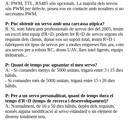
A: PWM, TTL, RS485 són opcionals. La majoria dels servos
són PWM per defecte, poseu-vos en contacte amb nosaltres si no
necessiteu PWM.
P: Puc obtenir un servo amb una carcassa atípica?
R: Sí, som fabricants professionals de servos des del 2005, tenim
un excel·lent equip d'R+D, podem fer R+D de servos segons els
requisits dels clients, donar-vos un suport total, tenim R+D i
fabriquem tot tipus de servos per a moltes empreses fins ara, com
ara servos per a robots RC, drons UAV, llars intel·ligents, equips
industrials...
P: Quant de temps puc aguantar el meu servo?
A: - Si comandes menys de 5000 unitats, trigarà entre 3 i 15 dies
hàbils.
- Si comandes més de 5000 unitats, trigarà entre 15 i 20 dies
hàbils.
P: Per a un servo personalitzat, quant de temps dura el
temps d'R+D (temps de recerca i desenvolupament)?
A: Normalment, de 10 a 50 dies hàbils, depèn dels requisits,
només alguna modificació al servo estàndard o un element de
disseny totalment nou.