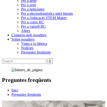
Per a dron
Per a avió
Per a helicòpter
Per a electrodomèstics intel·ligents
Per a l'educació STEM Maker
Per a cotxe RC
Per a vaixell RC
Altres
Contacta amb nosaltres
Sobre nosaltres
Visita a la fàbrica
Notícies
Preguntes freqüents
Preguntes freqüents
Inici
Preguntes freqüents