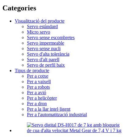
Categories
Visualització del producte
Servo estàndard
Micro servo
Servo sense escombretes
Servo impermeable
Servo sense nucli
Servo d'alta tolerància
Servo d'alt parell
Servo de perfil baix
Tipus de producte
Per a cotxe
Per a vaixell
Per a robots
Per a avió
Per a helicòpter
Per a dron
Per a la llar intel·ligent
Per a l'automatització industrial