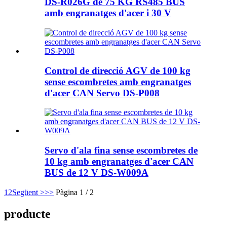
DS-R026G de 75 KG RS485 BUS
amb engranatges d'acer i 30 V
Control de direcció AGV de 100 kg
sense escombretes amb engranatges
d'acer CAN Servo DS-P008
Servo d'ala fina sense escombretes de
10 kg amb engranatges d'acer CAN
BUS de 12 V DS-W009A
1
2
Següent >
>>
Pàgina 1 / 2
producte