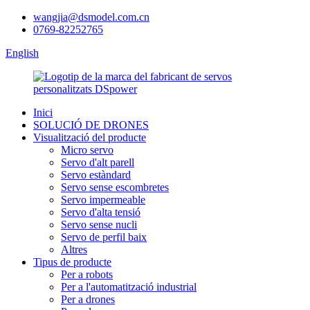
wangjia@dsmodel.com.cn
0769-82252765
English
Inici
SOLUCIÓ DE DRONES
Visualització del producte
Micro servo
Servo d'alt parell
Servo estàndard
Servo sense escombretes
Servo impermeable
Servo d'alta tensió
Servo sense nucli
Servo de perfil baix
Altres
Tipus de producte
Per a robots
Per a l'automatització industrial
Per a drones