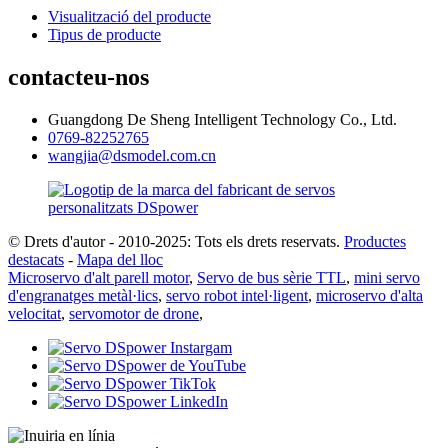
Visualització del producte
Tipus de producte
contacteu-nos
Guangdong De Sheng Intelligent Technology Co., Ltd.
0769-82252765
wangjia@dsmodel.com.cn
© Drets d'autor - 2010-2025: Tots els drets reservats.
Productes
destacats
-
Mapa del lloc
Microservo d'alt parell motor
,
Servo de bus sèrie TTL
,
mini servo
d'engranatges metàl·lics
,
servo robot intel·ligent
,
microservo d'alta
velocitat
,
servomotor de drone
,