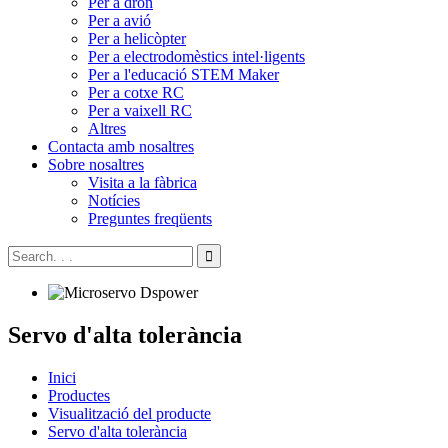
Per a dron
Per a avió
Per a helicòpter
Per a electrodomèstics intel·ligents
Per a l'educació STEM Maker
Per a cotxe RC
Per a vaixell RC
Altres
Contacta amb nosaltres
Sobre nosaltres
Visita a la fàbrica
Notícies
Preguntes freqüents
Servo d'alta tolerància
Inici
Productes
Visualització del producte
Servo d'alta tolerància