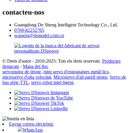
contacteu-nos
Guangdong De Sheng Intelligent Technology Co., Ltd.
0769-82252765
wangjia@dsmodel.com.cn
© Drets d'autor - 2010-2025: Tots els drets reservats.
Productes
destacats
-
Mapa del lloc
servomotor de drone
,
mini servo d'engranatges metàl·lics
,
microservo d'alta velocitat
,
Microservo d'alt parell motor
,
Servo de
bus sèrie TTL
,
servo robot intel·ligent
,
Enviar correu electrònic
WhatsApp