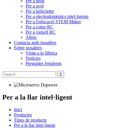
Per a dron
Per a avió
Per a helicòpter
Per a electrodomèstics intel·ligents
Per a l'educació STEM Maker
Per a cotxe RC
Per a vaixell RC
Altres
Contacta amb nosaltres
Sobre nosaltres
Visita a la fàbrica
Notícies
Preguntes freqüents
Per a la llar intel·ligent
Inici
Productes
Tipus de producte
Per a la llar intel·ligent