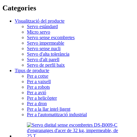
Categories
Visualització del producte
Servo estàndard
Micro servo
Servo sense escombretes
Servo impermeable
Servo sense nucli
Servo d'alta tolerància
Servo d'alt parell
Servo de perfil baix
Tipus de producte
Per a cotxe
Per a vaixell
Per a robots
Per a avió
Per a helicòpter
Per a dron
Per a la llar intel·ligent
Per a l'automatització industrial