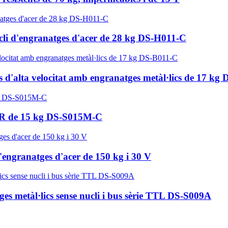
nucli d'engranatges d'acer de 28 kg DS-H011-C
es d'alta velocitat amb engranatges metàl·lics de 17 k
6R de 15 kg DS-S015M-C
'engranatges d'acer de 150 kg i 30 V
s metàl·lics sense nucli i bus sèrie TTL DS-S009A