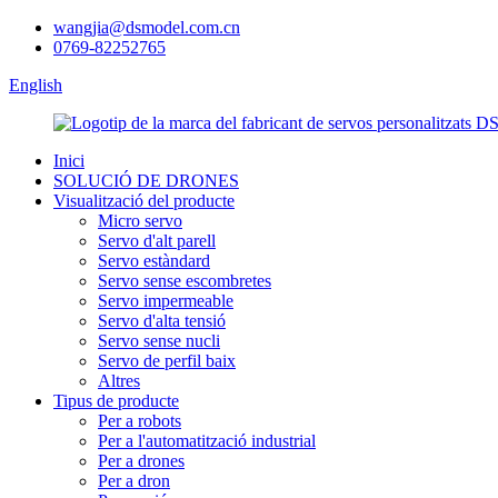
wangjia@dsmodel.com.cn
0769-82252765
English
Inici
SOLUCIÓ DE DRONES
Visualització del producte
Micro servo
Servo d'alt parell
Servo estàndard
Servo sense escombretes
Servo impermeable
Servo d'alta tensió
Servo sense nucli
Servo de perfil baix
Altres
Tipus de producte
Per a robots
Per a l'automatització industrial
Per a drones
Per a dron