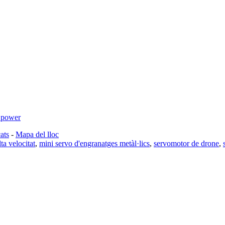
ats
-
Mapa del lloc
ta velocitat
,
mini servo d'engranatges metàl·lics
,
servomotor de drone
,