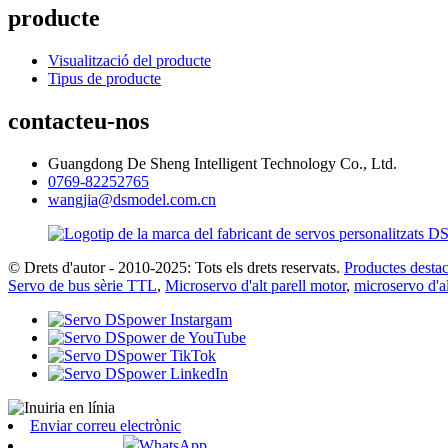
producte
Visualització del producte
Tipus de producte
contacteu-nos
Guangdong De Sheng Intelligent Technology Co., Ltd.
0769-82252765
wangjia@dsmodel.com.cn
© Drets d'autor - 2010-2025: Tots els drets reservats.
Productes destac
Servo de bus sèrie TTL
,
Microservo d'alt parell motor
,
microservo d'al
Enviar correu electrònic
WhatsApp