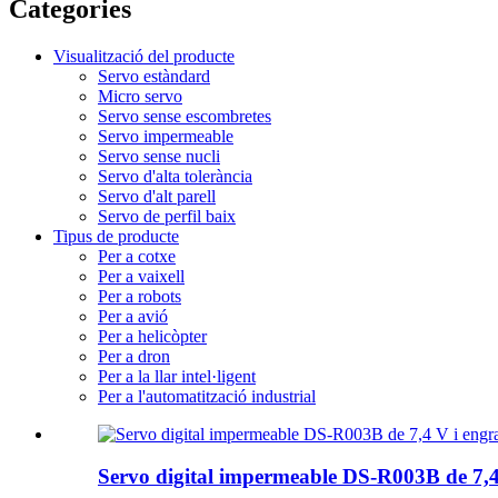
Categories
Visualització del producte
Servo estàndard
Micro servo
Servo sense escombretes
Servo impermeable
Servo sense nucli
Servo d'alta tolerància
Servo d'alt parell
Servo de perfil baix
Tipus de producte
Per a cotxe
Per a vaixell
Per a robots
Per a avió
Per a helicòpter
Per a dron
Per a la llar intel·ligent
Per a l'automatització industrial
Servo digital impermeable DS-R003B de 7,4 