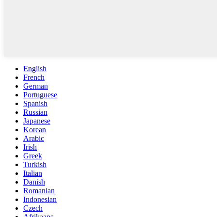
English
French
German
Portuguese
Spanish
Russian
Japanese
Korean
Arabic
Irish
Greek
Turkish
Italian
Danish
Romanian
Indonesian
Czech
Afrikaans