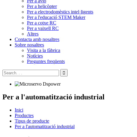
Per a avió
Per a helicòpter
Per a electrodomèstics intel·ligents
Per a l'educació STEM Maker
Per a cotxe RC
Per a vaixell RC
Altres
Contacta amb nosaltres
Sobre nosaltres
Visita a la fàbrica
Notícies
Preguntes freqüents
Per a l'automatització industrial
Inici
Productes
Tipus de producte
Per a l'automatització industrial