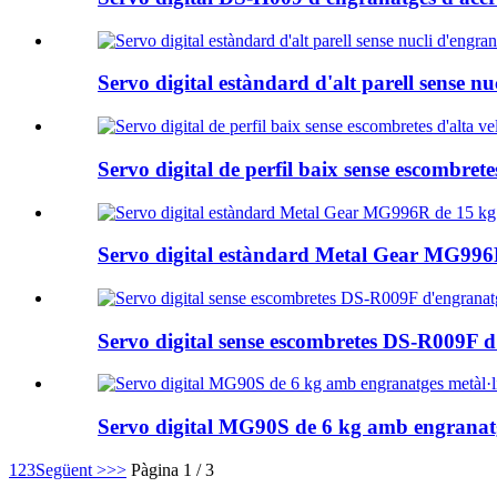
Servo digital estàndard d'alt parell sense 
Servo digital de perfil baix sense escombret
Servo digital estàndard Metal Gear MG99
Servo digital sense escombretes DS-R009F d
Servo digital MG90S de 6 kg amb engranatge
1
2
3
Següent >
>>
Pàgina 1 / 3