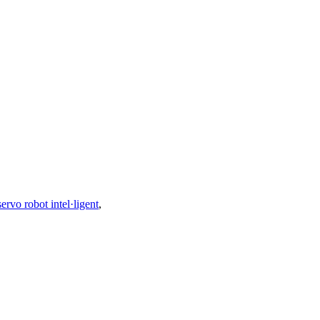
servo robot intel·ligent
,