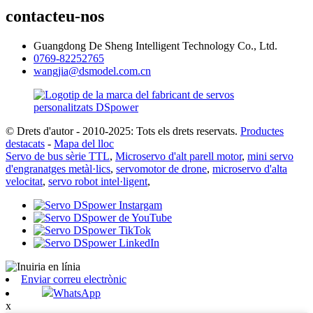
contacteu-nos
Guangdong De Sheng Intelligent Technology Co., Ltd.
0769-82252765
wangjia@dsmodel.com.cn
© Drets d'autor - 2010-2025: Tots els drets reservats.
Productes
destacats
-
Mapa del lloc
Servo de bus sèrie TTL
,
Microservo d'alt parell motor
,
mini servo
d'engranatges metàl·lics
,
servomotor de drone
,
microservo d'alta
velocitat
,
servo robot intel·ligent
,
Enviar correu electrònic
WhatsApp
x