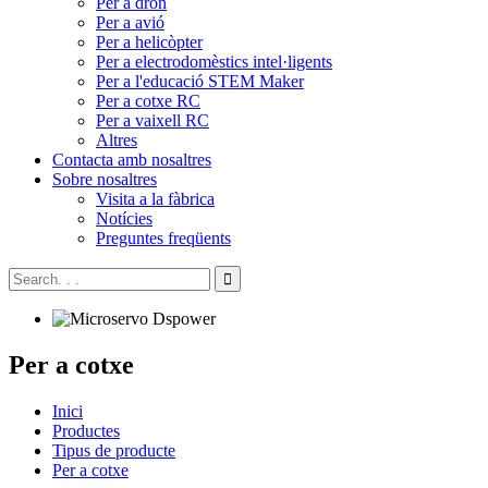
Per a dron
Per a avió
Per a helicòpter
Per a electrodomèstics intel·ligents
Per a l'educació STEM Maker
Per a cotxe RC
Per a vaixell RC
Altres
Contacta amb nosaltres
Sobre nosaltres
Visita a la fàbrica
Notícies
Preguntes freqüents
Per a cotxe
Inici
Productes
Tipus de producte
Per a cotxe