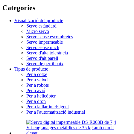
Categories
Visualització del producte
Servo estàndard
Micro servo
Servo sense escombretes
Servo impermeable
Servo sense nucli
Servo d'alta tolerància
Servo d'alt parell
Servo de perfil baix
Tipus de producte
Per a cotxe
Per a vaixell
Per a robots
Per a avió
Per a helicòpter
Per a dron
Per a la llar intel·ligent
Per a l'automatització industrial