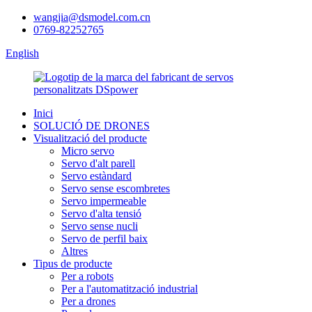
wangjia@dsmodel.com.cn
0769-82252765
English
Inici
SOLUCIÓ DE DRONES
Visualització del producte
Micro servo
Servo d'alt parell
Servo estàndard
Servo sense escombretes
Servo impermeable
Servo d'alta tensió
Servo sense nucli
Servo de perfil baix
Altres
Tipus de producte
Per a robots
Per a l'automatització industrial
Per a drones