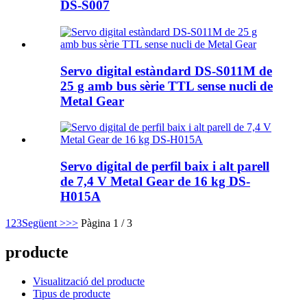
DS-S007
Servo digital estàndard DS-S011M de
25 g amb bus sèrie TTL sense nucli de
Metal Gear
Servo digital de perfil baix i alt parell
de 7,4 V Metal Gear de 16 kg DS-
H015A
1
2
3
Següent >
>>
Pàgina 1 / 3
producte
Visualització del producte
Tipus de producte