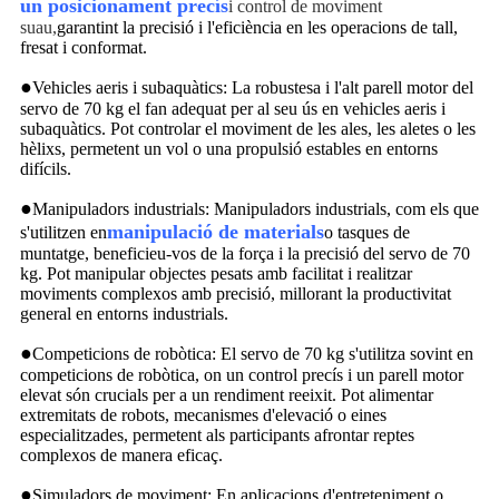
un posicionament precís
i control de moviment
suau,
garantint la precisió i l'eficiència en les operacions de tall,
fresat i conformat.
●
Vehicles aeris i subaquàtics: La robustesa i l'alt parell motor del
servo de 70 kg el fan adequat per al seu ús en vehicles aeris i
subaquàtics. Pot controlar el moviment de les ales, les aletes o les
hèlixs, permetent un vol o una propulsió estables en entorns
difícils.
●
Manipuladors industrials: Manipuladors industrials, com els que
manipulació de materials
s'utilitzen en
o tasques de
muntatge, beneficieu-vos de la força i la precisió del servo de 70
kg. Pot manipular objectes pesats amb facilitat i realitzar
moviments complexos amb precisió, millorant la productivitat
general en entorns industrials.
●
Competicions de robòtica: El servo de 70 kg s'utilitza sovint en
competicions de robòtica, on un control precís i un parell motor
elevat són crucials per a un rendiment reeixit. Pot alimentar
extremitats de robots, mecanismes d'elevació o eines
especialitzades, permetent als participants afrontar reptes
complexos de manera eficaç.
●
Simuladors de moviment: En aplicacions d'entreteniment o