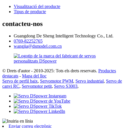
Visualització del producte
Tipus de producte
contacteu-nos
Guangdong De Sheng Intelligent Technology Co., Ltd.
0769-82252765
wangjia@dsmodel.com.cn
© Drets d'autor - 2010-2025: Tots els drets reservats.
Productes
destacats
-
Mapa del lloc
Servo de perfil baix
,
Servomotor PWM
,
Servo industrial
,
Servo de
canvi RC
,
Servomotor petit
,
Servo S3003
,
Enviar correu electrònic