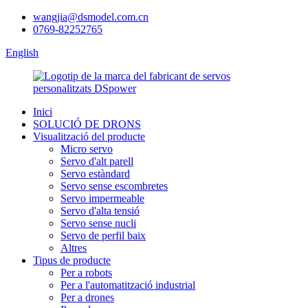
wangjia@dsmodel.com.cn
0769-82252765
English
Inici
SOLUCIÓ DE DRONS
Visualització del producte
Micro servo
Servo d'alt parell
Servo estàndard
Servo sense escombretes
Servo impermeable
Servo d'alta tensió
Servo sense nucli
Servo de perfil baix
Altres
Tipus de producte
Per a robots
Per a l'automatització industrial
Per a drones