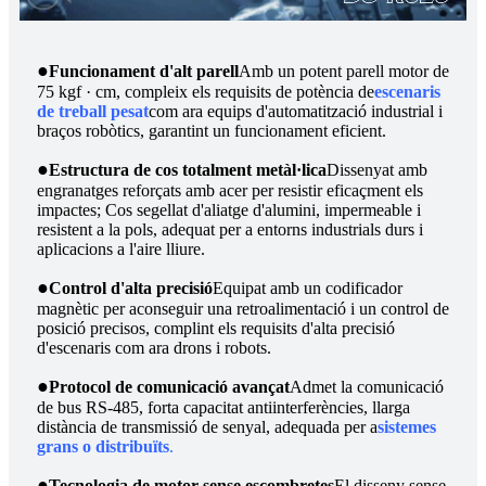
●
Funcionament d'alt parell
Amb un potent parell motor de
75 kgf · cm, compleix els requisits de potència de
escenaris
de treball pesat
com ara equips d'automatització industrial i
braços robòtics, garantint un funcionament eficient.
●
Estructura de cos totalment metàl·lica
Dissenyat amb
engranatges reforçats amb acer per resistir eficaçment els
impactes; Cos segellat d'aliatge d'alumini, impermeable i
resistent a la pols, adequat per a entorns industrials durs i
aplicacions a l'aire lliure.
●
Control d'alta precisió
Equipat amb un codificador
magnètic per aconseguir una retroalimentació i un control de
posició precisos, complint els requisits d'alta precisió
d'escenaris com ara drons i robots.
●
Protocol de comunicació avançat
Admet la comunicació
de bus RS-485, forta capacitat antiinterferències, llarga
distància de transmissió de senyal, adequada per a
sistemes
grans o distribuïts
.
●
Tecnologia de motor sense escombretes
El disseny sense