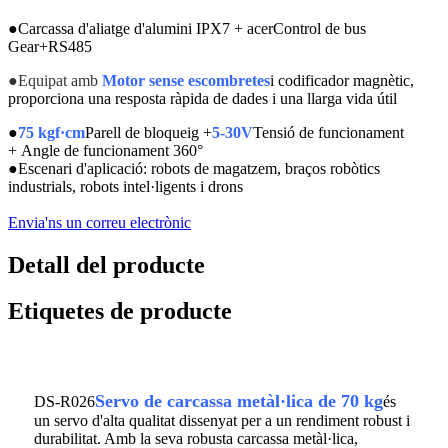
●
Carcassa d'aliatge d'alumini IPX7 + acer
Control de bus
Gear+RS485
●
Equipat amb
Motor sense escombretes
i codificador magnètic,
proporciona una resposta ràpida de dades i una llarga vida útil
●
75 kgf·cm
Parell de bloqueig +
5-30V
Tensió de funcionament
+
Angle de funcionament 360°
●
Escenari d'aplicació: robots de magatzem, braços robòtics
industrials, robots intel·ligents i drons
Envia'ns un correu electrònic
Detall del producte
Etiquetes de producte
Servo de carcassa metàl·lica de 70 kg
DS-R026
és
un servo d'alta qualitat dissenyat per a un rendiment robust i
durabilitat. Amb la seva robusta carcassa metàl·lica,