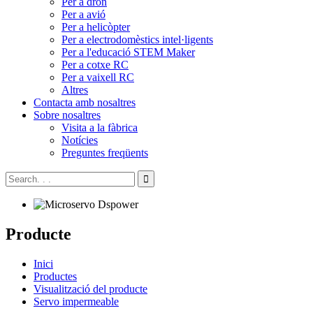
Per a dron
Per a avió
Per a helicòpter
Per a electrodomèstics intel·ligents
Per a l'educació STEM Maker
Per a cotxe RC
Per a vaixell RC
Altres
Contacta amb nosaltres
Sobre nosaltres
Visita a la fàbrica
Notícies
Preguntes freqüents
Producte
Inici
Productes
Visualització del producte
Servo impermeable