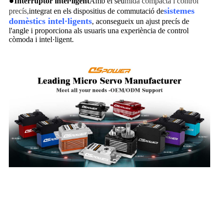
●
Interruptor intel·ligent
Amb el seu
mida compacta i control
sistemes
precís,
integrat en els dispositius de commutació de
domèstics intel·ligents
, aconsegueix un ajust precís de
l'angle i proporciona als usuaris una experiència de control
còmoda i intel·ligent.