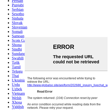
Persian
Punjabi
Serbian
Sesotho
Sinhala
Slovak
Slovenian
Somali
Samoan
Scots Gaelic
Shona
Sindhi
Sundanese
Swahili
Tajik
Tamil
Telugu
Thai
Ukrainian
Urdu
Uzbek
Vietnamese
Welsh
Xhosa
Yiddish