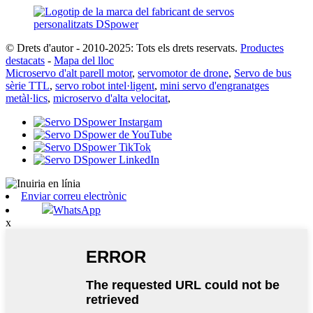
© Drets d'autor - 2010-2025: Tots els drets reservats.
Productes
destacats
-
Mapa del lloc
Microservo d'alt parell motor
,
servomotor de drone
,
Servo de bus
sèrie TTL
,
servo robot intel·ligent
,
mini servo d'engranatges
metàl·lics
,
microservo d'alta velocitat
,
Enviar correu electrònic
WhatsApp
x