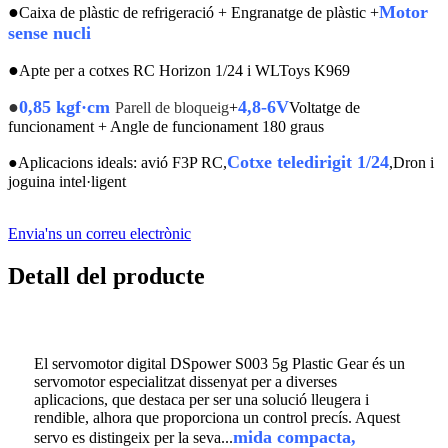
●
Motor
Caixa de plàstic de refrigeració + Engranatge de plàstic +
sense nucli
●
Apte per a cotxes RC Horizon 1/24 i WLToys K969
●
0,85 kgf·cm
4,8-6V
Parell de bloqueig
+
Voltatge de
funcionament + Angle de funcionament 180 graus
Cotxe teledirigit 1/24
●
Aplicacions ideals: avió F3P RC,
,Dron i
joguina intel·ligent
Envia'ns un correu electrònic
Detall del producte
El servomotor digital DSpower S003 5g Plastic Gear és un
servomotor especialitzat dissenyat per a diverses
aplicacions, que destaca per ser una solució lleugera i
rendible, alhora que proporciona un control precís. Aquest
mida compacta,
servo es distingeix per la seva...