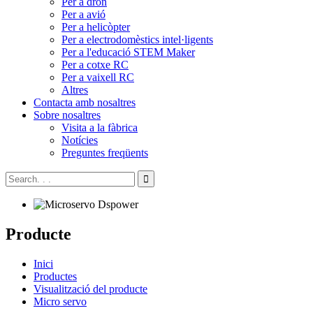
Per a dron
Per a avió
Per a helicòpter
Per a electrodomèstics intel·ligents
Per a l'educació STEM Maker
Per a cotxe RC
Per a vaixell RC
Altres
Contacta amb nosaltres
Sobre nosaltres
Visita a la fàbrica
Notícies
Preguntes freqüents
Producte
Inici
Productes
Visualització del producte
Micro servo