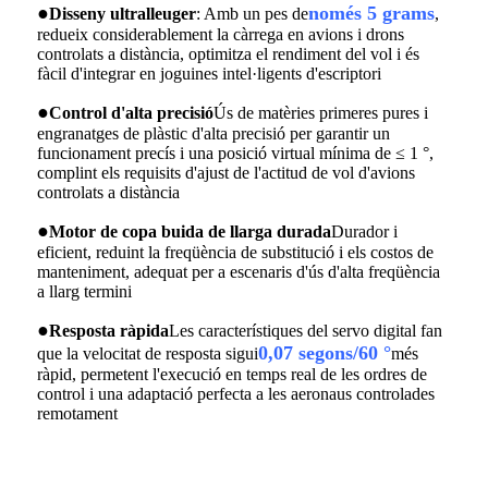
●
només 5 grams
Disseny ultralleuger
: Amb un pes de
,
redueix considerablement la càrrega en avions i drons
controlats a distància, optimitza el rendiment del vol i és
fàcil d'integrar en joguines intel·ligents d'escriptori
●
Control d'alta precisió
Ús de matèries primeres pures i
engranatges de plàstic d'alta precisió per garantir un
funcionament precís i una posició virtual mínima de ≤ 1 °,
complint els requisits d'ajust de l'actitud de vol d'avions
controlats a distància
●
Motor de copa buida de llarga durada
Durador i
eficient, reduint la freqüència de substitució i els costos de
manteniment, adequat per a escenaris d'ús d'alta freqüència
a llarg termini
●
Resposta ràpida
Les característiques del servo digital fan
0,07 segons/60 °
que la velocitat de resposta sigui
més
ràpid, permetent l'execució en temps real de les ordres de
control i una adaptació perfecta a les aeronaus controlades
remotament