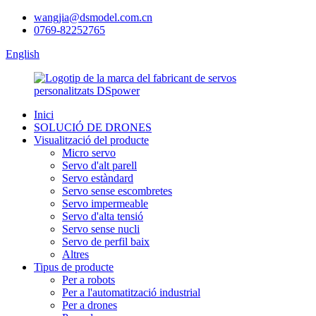
wangjia@dsmodel.com.cn
0769-82252765
English
Inici
SOLUCIÓ DE DRONES
Visualització del producte
Micro servo
Servo d'alt parell
Servo estàndard
Servo sense escombretes
Servo impermeable
Servo d'alta tensió
Servo sense nucli
Servo de perfil baix
Altres
Tipus de producte
Per a robots
Per a l'automatització industrial
Per a drones