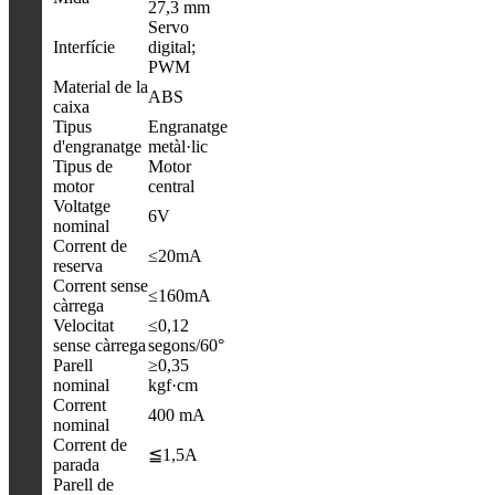
27,3 mm
Servo
Interfície
digital;
PWM
Material de la
ABS
caixa
Tipus
Engranatge
d'engranatge
metàl·lic
Tipus de
Motor
motor
central
Voltatge
6V
nominal
Corrent de
≤20mA
reserva
Corrent sense
≤160mA
càrrega
Velocitat
≤0,12
sense càrrega
segons/60°
Parell
≥0,35
nominal
kgf·cm
Corrent
400 mA
nominal
Corrent de
≦1,5A
parada
Parell de