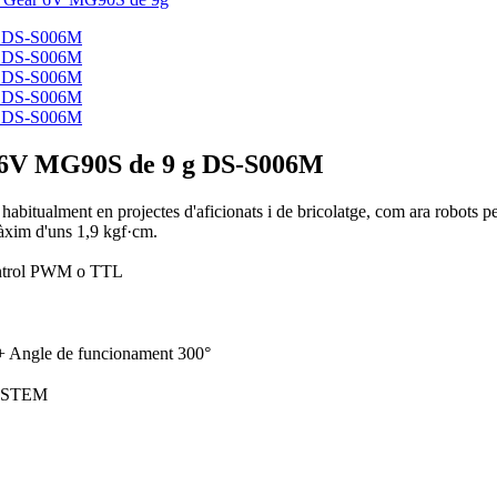
s 6V MG90S de 9 g DS-S006M
a habitualment en projectes d'aficionats i de bricolatge, com ara robots pe
àxim d'uns 1,9 kgf·cm.
trol PWM o TTL
+ Angle de funcionament 300°
ó STEM