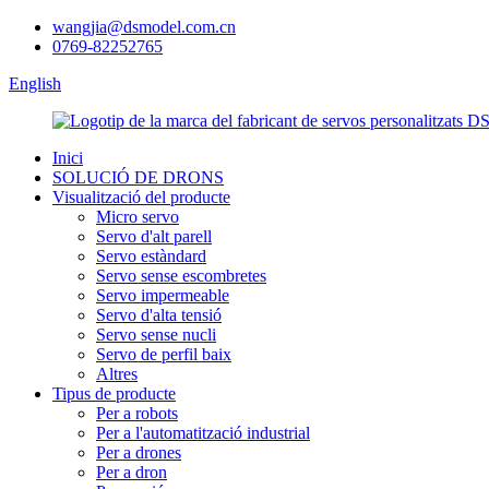
wangjia@dsmodel.com.cn
0769-82252765
English
Inici
SOLUCIÓ DE DRONS
Visualització del producte
Micro servo
Servo d'alt parell
Servo estàndard
Servo sense escombretes
Servo impermeable
Servo d'alta tensió
Servo sense nucli
Servo de perfil baix
Altres
Tipus de producte
Per a robots
Per a l'automatització industrial
Per a drones
Per a dron