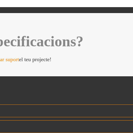
ecificacions?
ar suport
el teu projecte!