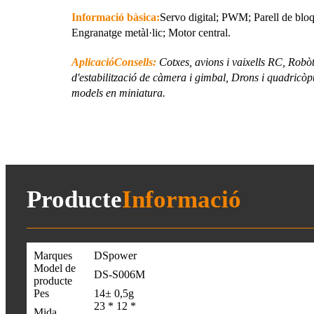
Informació bàsica:
Servo digital; PWM; Parell de blo
Engranatge metàl·lic; Motor central.
Aplicació
Consells:
Cotxes, avions i vaixells RC, Robòt
d'estabilització de càmera i gimbal, Drons i quadricòpte
models en miniatura.
Producte
Informació
Marques
DSpower
Model de
DS-S006M
producte
Pes
14± 0,5g
23 * 12 *
Mida