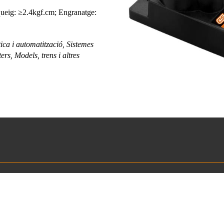
queig: ≥2.4kgf.cm; Engranatge:
ica i automatització, Sistemes
rs, Models, trens i altres