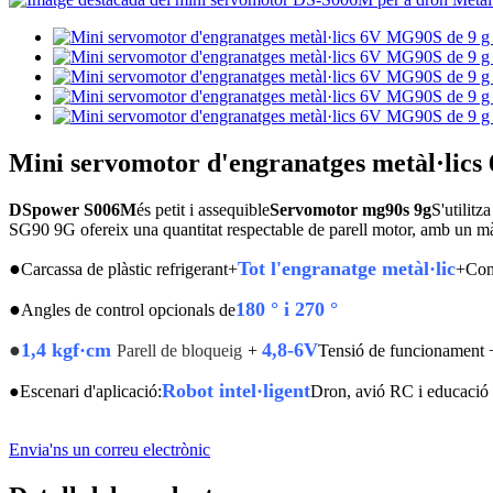
Mini servomotor d'engranatges metàl·lic
DSpower S006M
és petit i assequible
Servomotor mg90s 9g
S'utilitz
SG90 9G ofereix una quantitat respectable de parell motor, amb un m
●
Tot l'engranatge metàl·lic
Carcassa de plàstic refrigerant+
+Con
●
180 ° i 270 °
Angles de control opcionals de
●
1,4 kgf·cm
4,8-6V
Parell de bloqueig
+
Tensió de funcionament 
Robot intel·ligent
●
Escenari d'aplicació:
Dron, avió RC i educaci
Envia'ns un correu electrònic