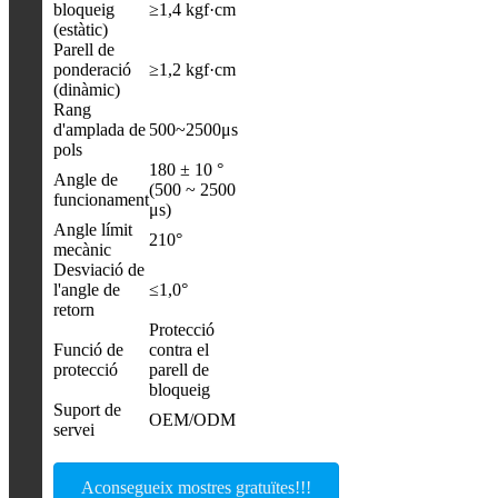
bloqueig
≥1,4 kgf·cm
(estàtic)
Parell de
ponderació
≥1,2 kgf·cm
(dinàmic)
Rang
d'amplada de
500~2500μs
pols
180 ± 10 °
Angle de
(500 ~ 2500
funcionament
μs)
Angle límit
210°
mecànic
Desviació de
l'angle de
≤1,0°
retorn
Protecció
Funció de
contra el
protecció
parell de
bloqueig
Suport de
OEM/ODM
servei
Aconsegueix mostres gratuïtes!!!