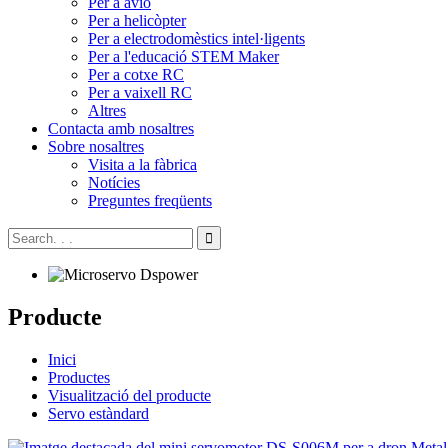
Per a avió
Per a helicòpter
Per a electrodomèstics intel·ligents
Per a l'educació STEM Maker
Per a cotxe RC
Per a vaixell RC
Altres
Contacta amb nosaltres
Sobre nosaltres
Visita a la fàbrica
Notícies
Preguntes freqüents
Producte
Inici
Productes
Visualització del producte
Servo estàndard