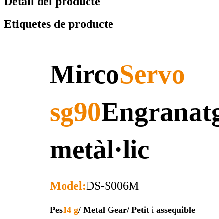
Detall del producte
Etiquetes de producte
Mirco
Servo
sg90
Engranat
metàl·lic
Model:
DS-S006M
Pes
14 g
/ Metal Gear
/ Petit i assequible