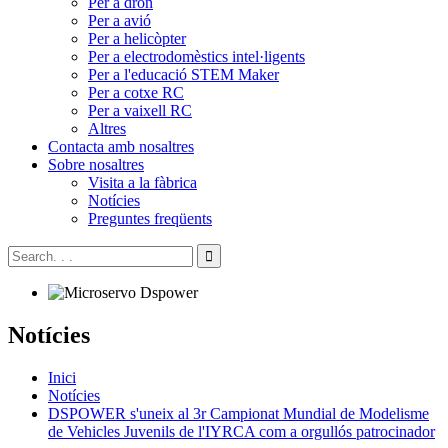
Per a dron
Per a avió
Per a helicòpter
Per a electrodomèstics intel·ligents
Per a l'educació STEM Maker
Per a cotxe RC
Per a vaixell RC
Altres
Contacta amb nosaltres
Sobre nosaltres
Visita a la fàbrica
Notícies
Preguntes freqüents
Notícies
Inici
Notícies
DSPOWER s'uneix al 3r Campionat Mundial de Modelisme
de Vehicles Juvenils de l'IYRCA com a orgullós patrocinador