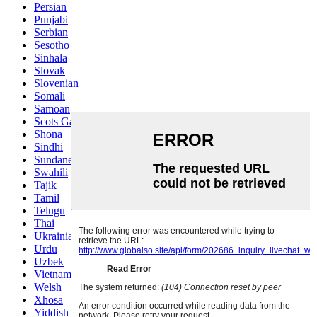
Persian
Punjabi
Serbian
Sesotho
Sinhala
Slovak
Slovenian
Somali
Samoan
Scots Gaelic
Shona
Sindhi
Sundanese
Swahili
Tajik
Tamil
Telugu
Thai
Ukrainian
Urdu
Uzbek
Vietnamese
Welsh
Xhosa
Yiddish