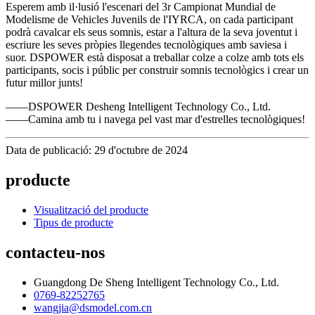
Esperem amb il·lusió l'escenari del 3r Campionat Mundial de
Modelisme de Vehicles Juvenils de l'IYRCA, on cada participant
podrà cavalcar els seus somnis, estar a l'altura de la seva joventut i
escriure les seves pròpies llegendes tecnològiques amb saviesa i
suor. DSPOWER està disposat a treballar colze a colze amb tots els
participants, socis i públic per construir somnis tecnològics i crear un
futur millor junts!
——DSPOWER Desheng Intelligent Technology Co., Ltd.
——Camina amb tu i navega pel vast mar d'estrelles tecnològiques!
Data de publicació: 29 d'octubre de 2024
producte
Visualització del producte
Tipus de producte
contacteu-nos
Guangdong De Sheng Intelligent Technology Co., Ltd.
0769-82252765
wangjia@dsmodel.com.cn