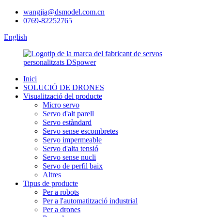
wangjia@dsmodel.com.cn
0769-82252765
English
Inici
SOLUCIÓ DE DRONES
Visualització del producte
Micro servo
Servo d'alt parell
Servo estàndard
Servo sense escombretes
Servo impermeable
Servo d'alta tensió
Servo sense nucli
Servo de perfil baix
Altres
Tipus de producte
Per a robots
Per a l'automatització industrial
Per a drones