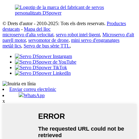
© Drets d'autor - 2010-2025: Tots els drets reservats.
Productes
destacats
-
Mapa del lloc
microservo d'alta velocitat
,
servo robot intel·ligent
,
Microservo d'alt
parell motor
,
servomotor de drone
,
mini servo d'engranatges
metàl·lics
,
Servo de bus sèrie TTL
,
Enviar correu electrònic
WhatsApp
x