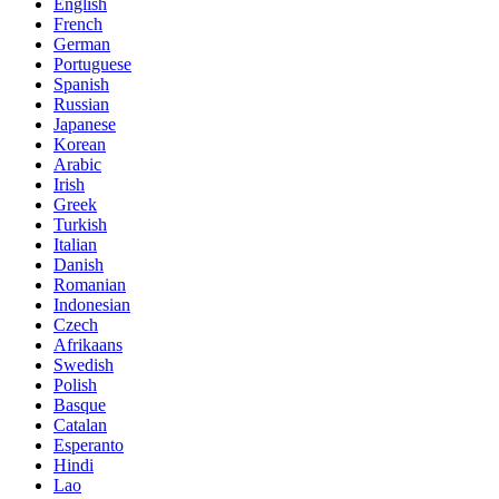
English
French
German
Portuguese
Spanish
Russian
Japanese
Korean
Arabic
Irish
Greek
Turkish
Italian
Danish
Romanian
Indonesian
Czech
Afrikaans
Swedish
Polish
Basque
Catalan
Esperanto
Hindi
Lao