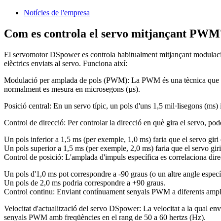
Notícies de l'empresa
Com es controla el servo mitjançant PWM
El servomotor DSpower es controla habitualment mitjançant modulació
elèctrics enviats al servo. Funciona així:
Modulació per amplada de pols (PWM): La PWM és una tècnica que consi
normalment es mesura en microsegons (µs).
Posició central: En un servo típic, un pols d'uns 1,5 mil·lisegons (ms) i
Control de direcció: Per controlar la direcció en què gira el servo, po
Un pols inferior a 1,5 ms (per exemple, 1,0 ms) faria que el servo giri
Un pols superior a 1,5 ms (per exemple, 2,0 ms) faria que el servo giri
Control de posició: L'amplada d'impuls específica es correlaciona dir
Un pols d'1,0 ms pot correspondre a -90 graus (o un altre angle específ
Un pols de 2,0 ms podria correspondre a +90 graus.
Control continu: Enviant contínuament senyals PWM a diferents amplades
Velocitat d'actualització del servo DSpower: La velocitat a la qual e
senyals PWM amb freqüències en el rang de 50 a 60 hertzs ​​(Hz).