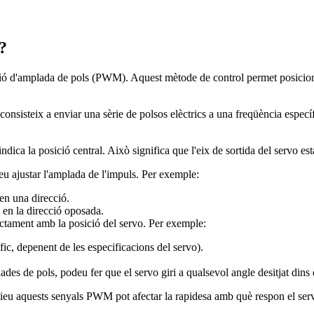
?
 d'amplada de pols (PWM). Aquest mètode de control permet posicionar a
steix a enviar una sèrie de polsos elèctrics a una freqüència específi
ndica la posició central. Això significa que l'eix de sortida del servo est
deu ajustar l'amplada de l'impuls. Per exemple:
 en una direcció.
 en la direcció oposada.
ectament amb la posició del servo. Per exemple:
ic, depenent de les especificacions del servo).
 de pols, podeu fer que el servo giri a qualsevol angle desitjat dins d
nvieu aquests senyals PWM pot afectar la rapidesa amb què respon el serv