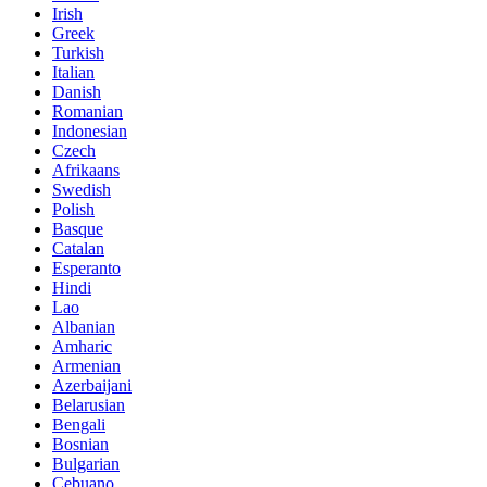
Irish
Greek
Turkish
Italian
Danish
Romanian
Indonesian
Czech
Afrikaans
Swedish
Polish
Basque
Catalan
Esperanto
Hindi
Lao
Albanian
Amharic
Armenian
Azerbaijani
Belarusian
Bengali
Bosnian
Bulgarian
Cebuano