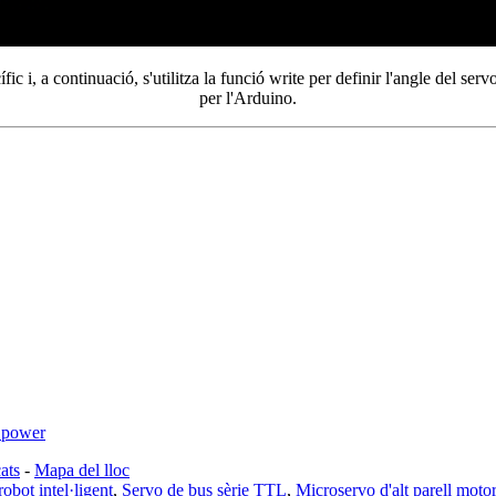
fic i, a continuació, s'utilitza la funció write per definir l'angle del s
per l'Arduino.
ats
-
Mapa del lloc
robot intel·ligent
,
Servo de bus sèrie TTL
,
Microservo d'alt parell motor