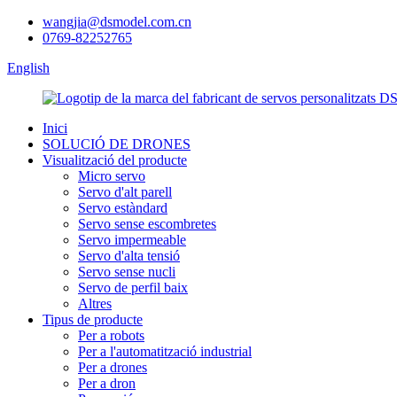
wangjia@dsmodel.com.cn
0769-82252765
English
Inici
SOLUCIÓ DE DRONES
Visualització del producte
Micro servo
Servo d'alt parell
Servo estàndard
Servo sense escombretes
Servo impermeable
Servo d'alta tensió
Servo sense nucli
Servo de perfil baix
Altres
Tipus de producte
Per a robots
Per a l'automatització industrial
Per a drones
Per a dron