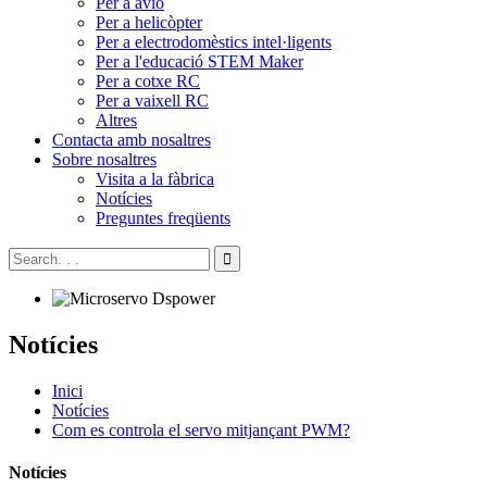
Per a avió
Per a helicòpter
Per a electrodomèstics intel·ligents
Per a l'educació STEM Maker
Per a cotxe RC
Per a vaixell RC
Altres
Contacta amb nosaltres
Sobre nosaltres
Visita a la fàbrica
Notícies
Preguntes freqüents
Notícies
Inici
Notícies
Com es controla el servo mitjançant PWM?
Notícies