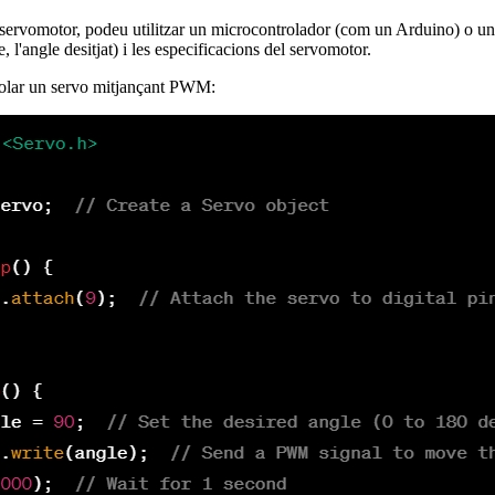
servomotor, podeu utilitzar un microcontrolador (com un Arduino) o un 
'angle desitjat) i les especificacions del servomotor.
trolar un servo mitjançant PWM: