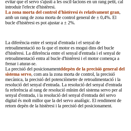
evitar que el servo s'ajusti a les oscil·lacions en un rang petit, cal
introduir l'efecte d'histèresi.
La zona morta del control d'histèresi és relativament gran
,
amb un rang de zona morta de control general de ± 0,4%. El
bucle d'histèresi es pot ajustar a ± 2%.
La diferència entre el senyal d'entrada i el senyal de
retroalimentació no fa que el motor es mogui dins del bucle
d'histèresi. La diferència entre el senyal d'entrada i el senyal de
retroalimentació entra al bucle d'histèresi i el motor comença a
frenar i aturar-se.
La precisió del posicionament
d
depèn de la precisió general del
sistema servo
, com ara la zona morta de control, la precisió
mecànica, la precisió del potenciòmetre de retroalimentació i la
resolució del senyal d'entrada. La resolució del senyal d'entrada
fa referència al rang de resolució mínim del sistema servo per al
senyal d'entrada, i la resolució del senyal d'entrada del servo
digital és molt millor que la del servo analògic. El rendiment de
retorn depèn de la histèresi i la precisió del posicionament.