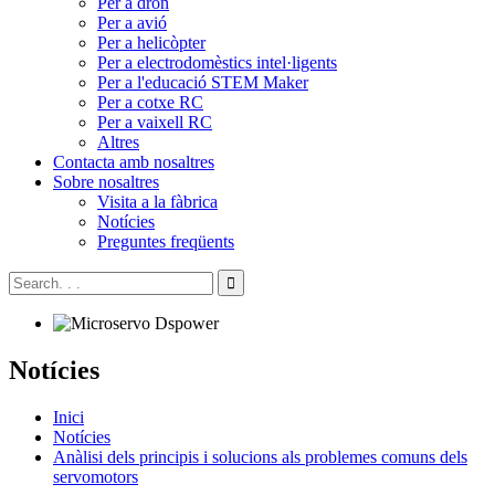
Per a dron
Per a avió
Per a helicòpter
Per a electrodomèstics intel·ligents
Per a l'educació STEM Maker
Per a cotxe RC
Per a vaixell RC
Altres
Contacta amb nosaltres
Sobre nosaltres
Visita a la fàbrica
Notícies
Preguntes freqüents
Notícies
Inici
Notícies
Anàlisi dels principis i solucions als problemes comuns dels
servomotors