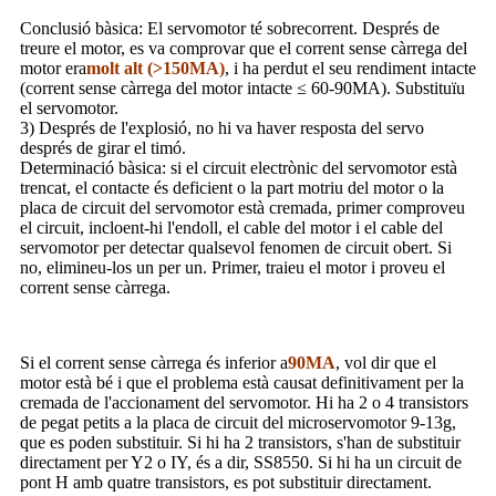
Conclusió bàsica: El servomotor té sobrecorrent. Després de
treure el motor, es va comprovar que el corrent sense càrrega del
motor era
molt alt (>150MA)
, i ha perdut el seu rendiment intacte
(corrent sense càrrega del motor intacte ≤ 60-90MA). Substituïu
el servomotor.
3) Després de l'explosió, no hi va haver resposta del servo
després de girar el timó.
Determinació bàsica: si el circuit electrònic del servomotor està
trencat, el contacte és deficient o la part motriu del motor o la
placa de circuit del servomotor està cremada, primer comproveu
el circuit, incloent-hi l'endoll, el cable del motor i el cable del
servomotor per detectar qualsevol fenomen de circuit obert. Si
no, elimineu-los un per un. Primer, traieu el motor i proveu el
corrent sense càrrega.
Si el corrent sense càrrega és inferior a
90MA
, vol dir que el
motor està bé i que el problema està causat definitivament per la
cremada de l'accionament del servomotor. Hi ha 2 o 4 transistors
de pegat petits a la placa de circuit del microservomotor 9-13g,
que es poden substituir. Si hi ha 2 transistors, s'han de substituir
directament per Y2 o IY, és a dir, SS8550. Si hi ha un circuit de
pont H amb quatre transistors, es pot substituir directament.