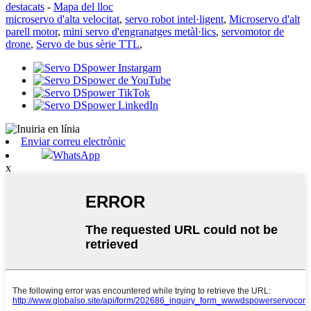
destacats
-
Mapa del lloc
microservo d'alta velocitat
,
servo robot intel·ligent
,
Microservo d'alt
parell motor
,
mini servo d'engranatges metàl·lics
,
servomotor de
drone
,
Servo de bus sèrie TTL
,
Enviar correu electrònic
WhatsApp
x