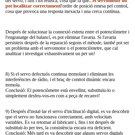
del servo, i fins i tot rellisca, cosa que fa que...
el servomotor no
pot localitzar correctament
l'ordre de posició emesa pel control,
cosa que provoca una resposta inexacta i una cerca contínua.
Després de solucionar la connexió estreta entre el potenciòmetre i
l'engranatge del balancí, es pot eliminar l'avaria. Si l'avaria
persisteix després de la reparació segons el mètode, també pot ser
un problema amb el servomotor o el potenciòmetre, que cal
analitzar i investigar exhaustivament un per un!
8) Si el servo defectuós continua tremolant i eliminant les
interferències de ràdio, i el braç de control dinàmic encara
tremola.
Conclusió: El potenciòmetre està envellint, substituïu-lo o
simplement desfeu-vos-en com a peça de recanvi!
9) Després d'instal·lar el servo d'inclinació digital, es va descobrir
que el servo no funcionava correctament, amb velocitats
variables. Es va retornar al fabricant i, fins i tot després de
substituir-lo per tres, la consistència encara era deficient.
Conclusió: Més tard es va descobrir que alguns servos digitals