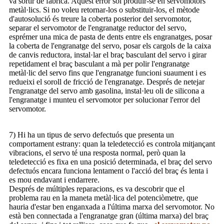
va sortir de fàbrica. Aquest error sol produir-se en servomotors
metàl·lics. Si no voleu retornar-los o substituir-los, el mètode
d'autosolució és treure la coberta posterior del servomotor,
separar el servomotor de l'engranatge reductor del servo,
esprémer una mica de pasta de dents entre els engranatges, posar
la coberta de l'engranatge del servo, posar els cargols de la caixa
de canvis reductora, instal·lar el braç basculant del servo i girar
repetidament el braç basculant a mà per polir l'engranatge
metàl·lic del servo fins que l'engranatge funcioni suaument i es
redueixi el soroll de fricció de l'engranatge. Després de netejar
l'engranatge del servo amb gasolina, instal·leu oli de silicona a
l'engranatge i munteu el servomotor per solucionar l'error del
servomotor.
7) Hi ha un tipus de servo defectuós que presenta un
comportament estrany: quan la teledetecció es controla mitjançant
vibracions, el servo té una resposta normal, però quan la
teledetecció es fixa en una posició determinada, el braç del servo
defectuós encara funciona lentament o l'acció del braç és lenta i
es mou endavant i endarrere.
Després de múltiples reparacions, es va descobrir que el
problema rau en la maneta metàl·lica del potenciòmetre, que
hauria d'estar ben enganxada a l'última marxa del servomotor. No
està ben connectada a l'engranatge gran (última marxa) del braç