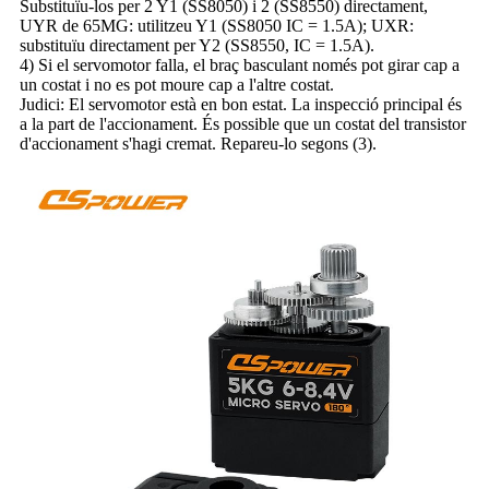
Substituïu-los per 2 Y1 (SS8050) i 2 (SS8550) directament,
UYR de 65MG: utilitzeu Y1 (SS8050 IC = 1.5A); UXR:
substituïu directament per Y2 (SS8550, IC = 1.5A).
4) Si el servomotor falla, el braç basculant només pot girar cap a
un costat i no es pot moure cap a l'altre costat.
Judici: El servomotor està en bon estat. La inspecció principal és
a la part de l'accionament. És possible que un costat del transistor
d'accionament s'hagi cremat. Repareu-lo segons (3).