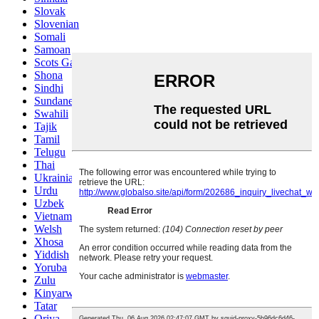
Slovak
Slovenian
Somali
Samoan
Scots Gaelic
Shona
Sindhi
Sundanese
Swahili
Tajik
Tamil
Telugu
Thai
Ukrainian
Urdu
Uzbek
Vietnamese
Welsh
Xhosa
Yiddish
Yoruba
Zulu
Kinyarwanda
Tatar
Oriya