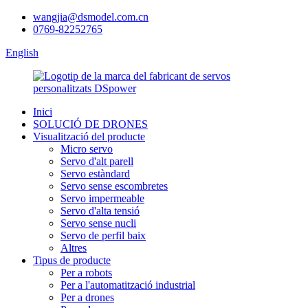
wangjia@dsmodel.com.cn
0769-82252765
English
Inici
SOLUCIÓ DE DRONES
Visualització del producte
Micro servo
Servo d'alt parell
Servo estàndard
Servo sense escombretes
Servo impermeable
Servo d'alta tensió
Servo sense nucli
Servo de perfil baix
Altres
Tipus de producte
Per a robots
Per a l'automatització industrial
Per a drones