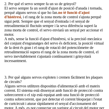
2. Per què el servo sempre fa un so de grinyol?
El servo sempre fa un soroll d'ajust de posició d'anada i tornada,
perquè alguns servos sí que ho fan.
no té funció d'ajust
d'histèresi
, i el rang de la zona morta de control s'ajusta perquè
sigui petit. Sempre que el senyal d'entrada i el senyal de
retroalimentació fluctuïn sempre i la seva diferència superi la
zona morta de control, el servo enviarà un senyal per accionar el
motor.
A més, sense la funció d'ajust d'histèresi, si la precisió mecànica
del conjunt d'engranatges del servo és deficient, la posició virtual
de la dent és gran i el rang de rotació del potenciòmetre de
retroalimentació supera el rang de la zona morta de control, el
servo inevitablement s'ajustarà contínuament i grinyolarà
incessantment.
3. Per què alguns servos exploten i cremen fàcilment les plaques
de circuits?
Alguns servos utilitzen dispositius d'alimentació amb el mateix
corrent. El sistema està dissenyat amb funció de protecció contra
sobrecorrent o el xip està equipat amb una funció de protecció
contra sobrecorrent, que pot detectar el corrent bloquejat i l'estat
de curtcircuit i aturar ràpidament el senyal d'accionament del
motor. A més, es pot connectar un varistor al circuit del motor per