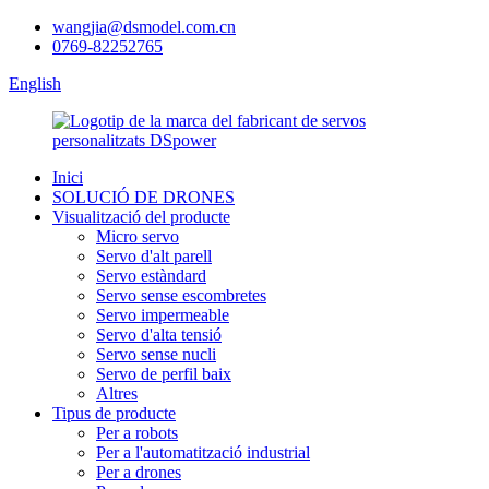
wangjia@dsmodel.com.cn
0769-82252765
English
Inici
SOLUCIÓ DE DRONES
Visualització del producte
Micro servo
Servo d'alt parell
Servo estàndard
Servo sense escombretes
Servo impermeable
Servo d'alta tensió
Servo sense nucli
Servo de perfil baix
Altres
Tipus de producte
Per a robots
Per a l'automatització industrial
Per a drones