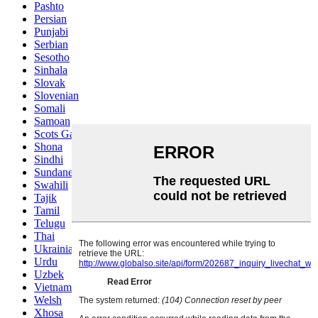
Pashto
Persian
Punjabi
Serbian
Sesotho
Sinhala
Slovak
Slovenian
Somali
Samoan
Scots Gaelic
Shona
Sindhi
Sundanese
Swahili
Tajik
Tamil
Telugu
Thai
Ukrainian
Urdu
Uzbek
Vietnamese
Welsh
Xhosa