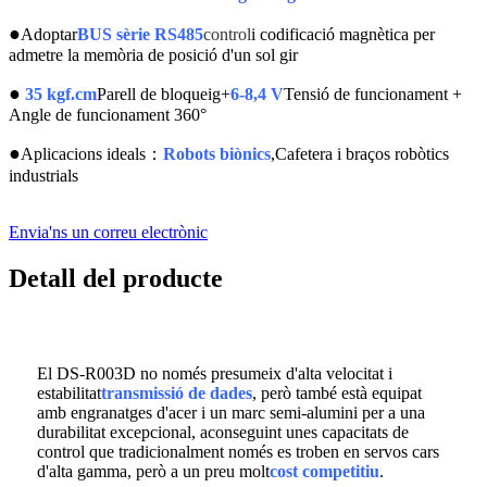
●
Adoptar
BUS sèrie RS485
control
i codificació magnètica per
admetre la memòria de posició d'un sol gir
●
35 kgf.cm
Parell de bloqueig+
6-8,4 V
Tensió de funcionament +
Angle de funcionament 360°
●
Aplicacions ideals
：
Robots biònics
,Cafetera i braços robòtics
industrials
Envia'ns un correu electrònic
Detall del producte
El DS-R003D no només presumeix d'alta velocitat i
estabilitat
transmissió de dades
, però també està equipat
amb engranatges d'acer i un marc semi-alumini per a una
durabilitat excepcional, aconseguint unes capacitats de
control que tradicionalment només es troben en servos cars
d'alta gamma, però a un preu molt
cost competitiu
.