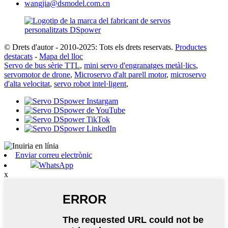
wangjia@dsmodel.com.cn
© Drets d'autor - 2010-2025: Tots els drets reservats.
Productes
destacats
-
Mapa del lloc
Servo de bus sèrie TTL
,
mini servo d'engranatges metàl·lics
,
servomotor de drone
,
Microservo d'alt parell motor
,
microservo
d'alta velocitat
,
servo robot intel·ligent
,
Enviar correu electrònic
WhatsApp
x