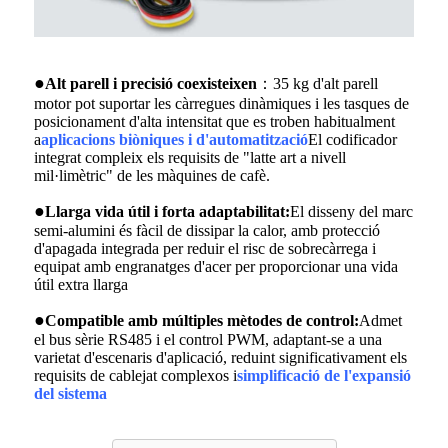
●
Alt parell i precisió coexisteixen
：35 kg d'alt parell
motor pot suportar les càrregues dinàmiques i les tasques de
posicionament d'alta intensitat que es troben habitualment
a
aplicacions biòniques i d'automatització
El codificador
integrat compleix els requisits de "latte art a nivell
mil·limètric" de les màquines de cafè.
●
Llarga vida útil i forta adaptabilitat:
El disseny del marc
semi-alumini és fàcil de dissipar la calor, amb protecció
d'apagada integrada per reduir el risc de sobrecàrrega i
equipat amb engranatges d'acer per proporcionar una vida
útil extra llarga
●
Compatible amb múltiples mètodes de control:
Admet
el bus sèrie RS485 i el control PWM, adaptant-se a una
varietat d'escenaris d'aplicació, reduint significativament els
requisits de cablejat complexos i
simplificació de l'expansió
del sistema