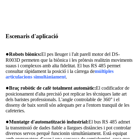
Escenaris d'aplicació
●
Robots biònics:
El pes lleuger i l'alt parell motor del DS-
R003D permeten que la biònica i les pròtesis realitzin moviments
suaus i complexos amb alta fidelitat. El bus RS 485 permet
consultar ràpidament la posició i la càrrega de
múltiples
articulacions simultàniament
.
●
Braç robòtic de cafè totalment automàtic:
El codificador de
posicionament d'alta precisió pot replicar les tècniques latte art
dels baristes professionals. L'angle controlable de 360° i el
disseny de baix soroll són adequats per a l'entorn tranquil de les
cafeteries.
●
Muntatge d'automatització industrial:
El bus RS 485 admet
la transmissió de dades fiable a llargues distàncies i pot controlar
diversos servos perquè funcionin simultàniament. Està equipat
amb engranatges d'acer i una carcassa de semialumini, cosa que