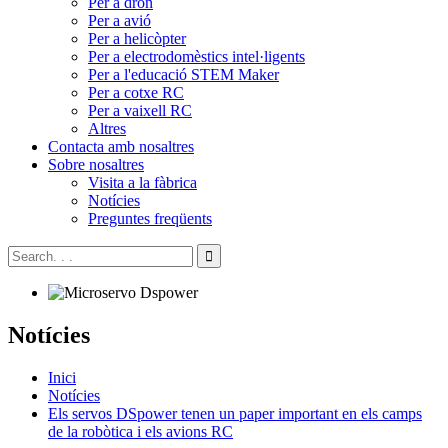
Per a dron
Per a avió
Per a helicòpter
Per a electrodomèstics intel·ligents
Per a l'educació STEM Maker
Per a cotxe RC
Per a vaixell RC
Altres
Contacta amb nosaltres
Sobre nosaltres
Visita a la fàbrica
Notícies
Preguntes freqüents
Notícies
Inici
Notícies
Els servos DSpower tenen un paper important en els camps
de la robòtica i els avions RC