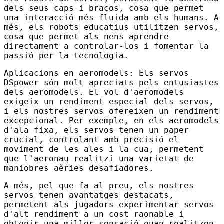
dels seus caps i braços, cosa que permet
una interacció més fluida amb els humans. A
més, els robots educatius utilitzen servos,
cosa que permet als nens aprendre
directament a controlar-los i fomentar la
passió per la tecnologia.
Aplicacions en aeromodels: Els servos
DSpower són molt apreciats pels entusiastes
dels aeromodels. El vol d'aeromodels
exigeix ​​un rendiment especial dels servos,
i els nostres servos ofereixen un rendiment
excepcional. Per exemple, en els aeromodels
d'ala fixa, els servos tenen un paper
crucial, controlant amb precisió el
moviment de les ales i la cua, permetent
que l'aeronau realitzi una varietat de
maniobres aèries desafiadores.
A més, pel que fa al preu, els nostres
servos tenen avantatges destacats,
permetent als jugadors experimentar servos
d'alt rendiment a un cost raonable i
obtenir una millor sensació quan realitzen