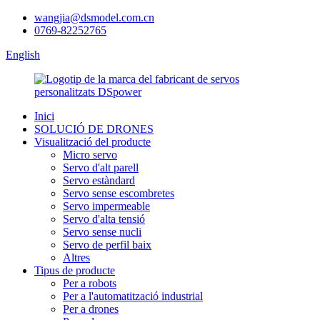
wangjia@dsmodel.com.cn
0769-82252765
English
Inici
SOLUCIÓ DE DRONES
Visualització del producte
Micro servo
Servo d'alt parell
Servo estàndard
Servo sense escombretes
Servo impermeable
Servo d'alta tensió
Servo sense nucli
Servo de perfil baix
Altres
Tipus de producte
Per a robots
Per a l'automatització industrial
Per a drones