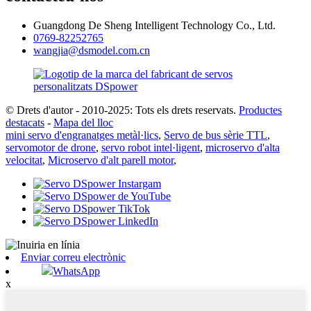
Guangdong De Sheng Intelligent Technology Co., Ltd.
0769-82252765
wangjia@dsmodel.com.cn
© Drets d'autor - 2010-2025: Tots els drets reservats.
Productes
destacats
-
Mapa del lloc
mini servo d'engranatges metàl·lics
,
Servo de bus sèrie TTL
,
servomotor de drone
,
servo robot intel·ligent
,
microservo d'alta
velocitat
,
Microservo d'alt parell motor
,
Enviar correu electrònic
WhatsApp
x