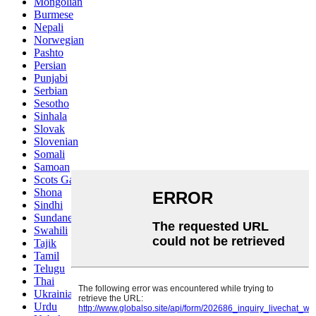
Mongolian
Burmese
Nepali
Norwegian
Pashto
Persian
Punjabi
Serbian
Sesotho
Sinhala
Slovak
Slovenian
Somali
Samoan
Scots Gaelic
Shona
Sindhi
Sundanese
Swahili
Tajik
Tamil
Telugu
Thai
Ukrainian
Urdu