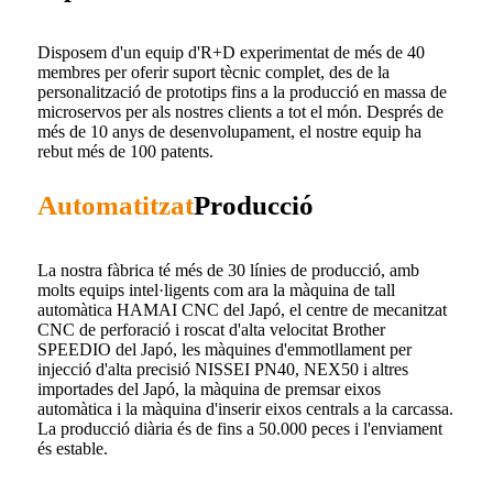
Disposem d'un equip d'R+D experimentat de més de 40
membres per oferir suport tècnic complet, des de la
personalització de prototips fins a la producció en massa de
microservos per als nostres clients a tot el món. Després de
més de 10 anys de desenvolupament, el nostre equip ha
rebut més de 100 patents.
Automatitzat
Producció
La nostra fàbrica té més de 30 línies de producció, amb
molts equips intel·ligents com ara la màquina de tall
automàtica HAMAI CNC del Japó, el centre de mecanitzat
CNC de perforació i roscat d'alta velocitat Brother
SPEEDIO del Japó, les màquines d'emmotllament per
injecció d'alta precisió NISSEI PN40, NEX50 i altres
importades del Japó, la màquina de premsar eixos
automàtica i la màquina d'inserir eixos centrals a la carcassa.
La producció diària és de fins a 50.000 peces i l'enviament
és estable.