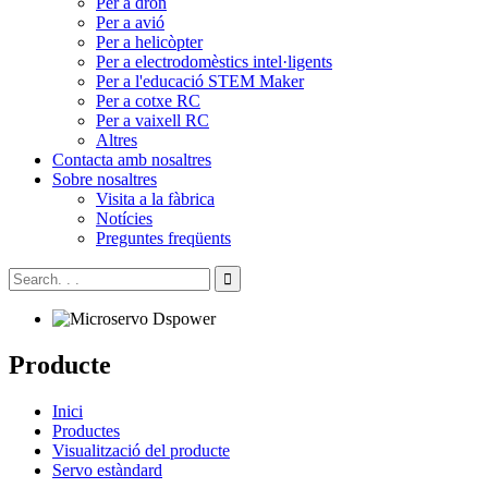
Per a dron
Per a avió
Per a helicòpter
Per a electrodomèstics intel·ligents
Per a l'educació STEM Maker
Per a cotxe RC
Per a vaixell RC
Altres
Contacta amb nosaltres
Sobre nosaltres
Visita a la fàbrica
Notícies
Preguntes freqüents
Producte
Inici
Productes
Visualització del producte
Servo estàndard