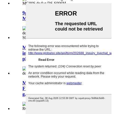
9g Metal Gear 6V MG90S Drone
Mini servomotor D...
Motor sense nucli de 6 g, joguina
intel·ligent de 6 V, engranatges de
plàstic...
Motor de nucli de ferro FCC SG90
FCC amb engranatges de plàstic de 9
g...