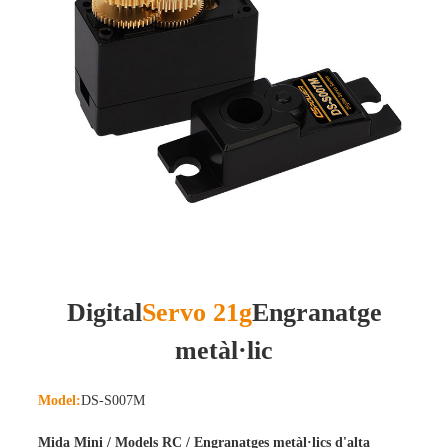
Digital
Servo 21g
Engranatge
metàl·lic
Model:
DS-S007M
Mida Mini / Models RC / Engranatges metàl·lics d'alta