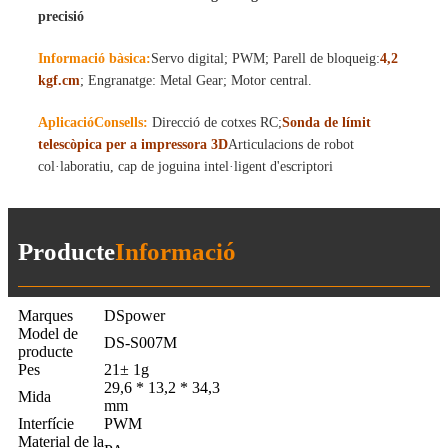
precisió
Informació bàsica:
Servo digital; PWM; Parell de bloqueig:
4,2
kgf.cm
; Engranatge: Metal Gear; Motor central.
Aplicació
Consells:
Direcció de cotxes RC;
Sonda de límit
telescòpica per a impressora 3D
Articulacions de robot
col·laboratiu, cap de joguina intel·ligent d'escriptori
Producte
Informació
Marques
DSpower
Model de
DS-S007M
producte
Pes
21± 1g
29,6 * 13,2 * 34,3
Mida
mm
Interfície
PWM
Material de la