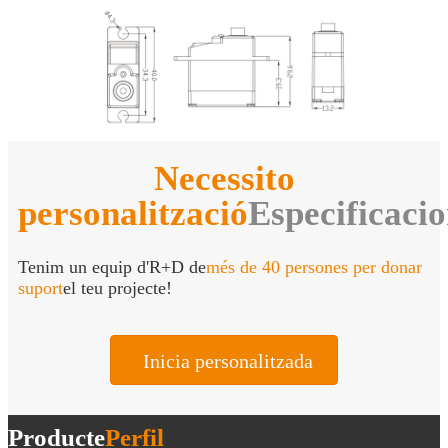
Necessito
personalització
Especificaci
Tenim un equip d'R+D de
més de 40 persones per donar
suport
el teu projecte!
Inicia personalitzada
Producte
Perfil