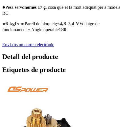
●
Pesa servo
només 17 g
, cosa que el fa molt adequat per a models
RC.
●
6 kgf·cm
4,8-7,4 V
Parell de bloqueig+
Voltatge de
180
funcionament + Angle operable
Envia'ns un correu electrònic
Detall del producte
Etiquetes de producte