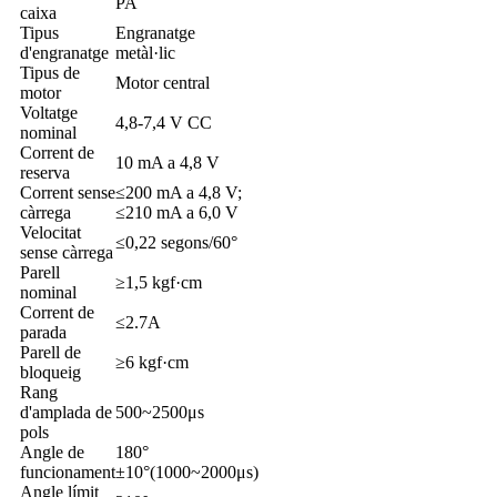
PA
caixa
Tipus
Engranatge
d'engranatge
metàl·lic
Tipus de
Motor central
motor
Voltatge
4,8-7,4 V CC
nominal
Corrent de
10 mA a 4,8 V
reserva
Corrent sense
≤200 mA a 4,8 V;
càrrega
≤210 mA a 6,0 V
Velocitat
≤0,22 segons/60°
sense càrrega
Parell
≥1,5 kgf·cm
nominal
Corrent de
≤2.7A
parada
Parell de
≥6 kgf·cm
bloqueig
Rang
d'amplada de
500~2500μs
pols
Angle de
180°
funcionament
±10°(1000~2000μs)
Angle límit