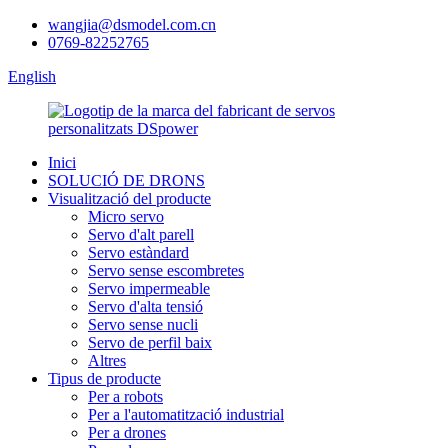
wangjia@dsmodel.com.cn
0769-82252765
English
Inici
SOLUCIÓ DE DRONS
Visualització del producte
Micro servo
Servo d'alt parell
Servo estàndard
Servo sense escombretes
Servo impermeable
Servo d'alta tensió
Servo sense nucli
Servo de perfil baix
Altres
Tipus de producte
Per a robots
Per a l'automatització industrial
Per a drones