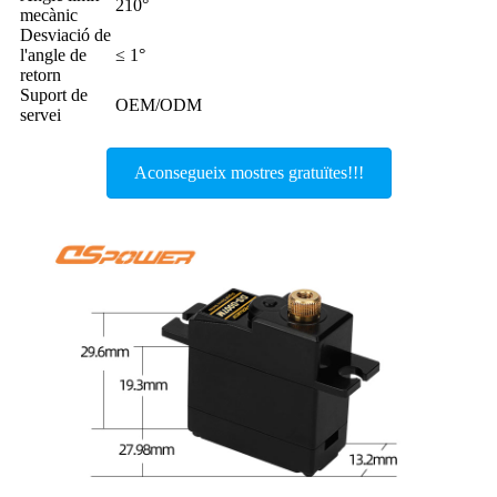
210°
mecànic
Desviació de
l'angle de
≤ 1°
retorn
Suport de
OEM/ODM
servei
Aconsegueix mostres gratuïtes!!!