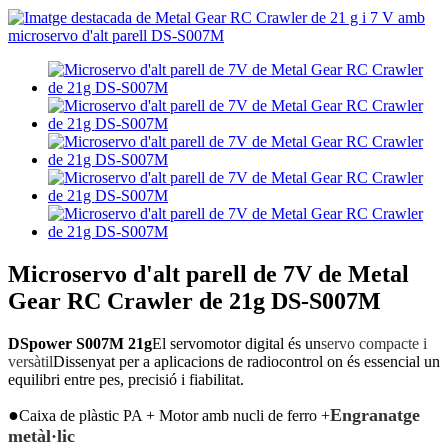
Microservo d'alt parell de 7V de Metal
Gear RC Crawler de 21g DS-S007M
DSpower S007M 21g
El servomotor digital és un
servo compacte i
versàtil
Dissenyat per a aplicacions de radiocontrol on és essencial un
equilibri entre pes, precisió i fiabilitat.
●
Engranatge
Caixa de plàstic PA + Motor amb nucli de ferro +
metàl·lic